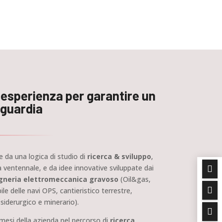
i esperienza per garantire un
nguardia
 da una logica di studio di
ricerca & sviluppo
,
 ventennale, e da idee innovative sviluppate dai

gneria elettromeccanica gravoso
(Oil&gas,

e delle navi OPS, cantieristico terrestre,
siderurgico e minerario).

i mesi della azienda nel percorso di
ricerca