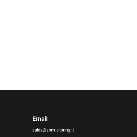
icavo che ti
Email
sales@spm-slipring.it