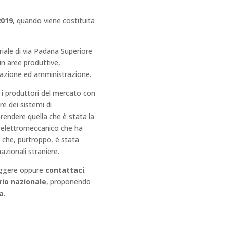
2019
, quando viene costituita
triale di via Padana Superiore
in aree produttive,
tazione ed amministrazione.
ra i produttori del mercato con
re dei sistemi di
prendere quella che è stata la
e elettromeccanico che ha
a che, purtroppo, è stata
azionali straniere.
leggere oppure
contattaci
.
rio nazionale
, proponendo
a.