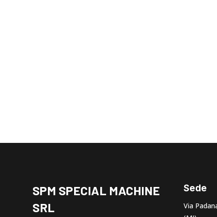
Ordina il colle
occorre
Contattaci e personalizzare il t
Sede
SPM SPECIAL MACHINE
SRL
Via Padana