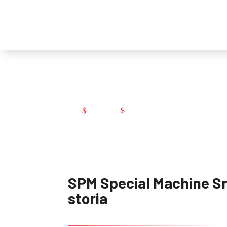
La storia
Azienda
La storia
$
$
SPM Special Machine Srl
storia