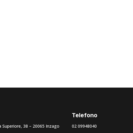
ttore rotante o avvolg
uo dispositivo
Telefono
 Superiore, 38 – 20065 Inzago
02 09948040