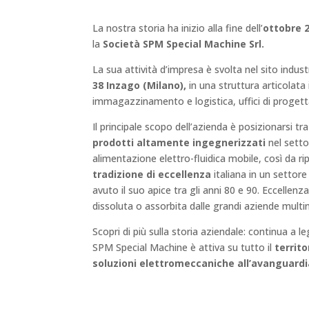
La nostra storia ha inizio alla fine dell’
ottobre 
la
Società SPM Special Machine Srl.
La sua attività d’impresa è svolta nel sito indus
38 Inzago (Milano),
in una struttura articolata 
immagazzinamento e logistica, uffici di proget
Il principale scopo dell’azienda è posizionarsi t
prodotti altamente ingegnerizzati
nel setto
alimentazione elettro-fluidica mobile, così da ri
tradizione di eccellenza
italiana in un settor
avuto il suo apice tra gli anni 80 e 90. Eccellenz
dissoluta o assorbita dalle grandi aziende multin
Scopri di più sulla storia aziendale: continua a 
SPM Special Machine è attiva su tutto il
territo
soluzioni elettromeccaniche
all’avanguardi