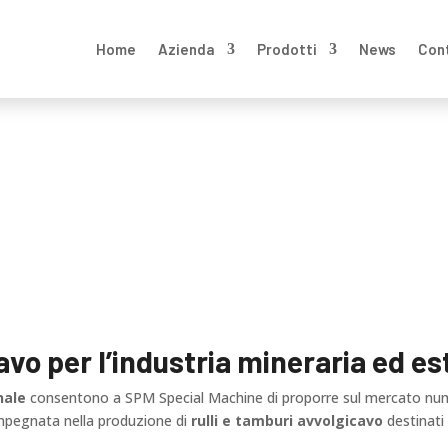
Home
Azienda
Prodotti
News
Con
zione
avo per l’industria mineraria ed es
nale
consentono a SPM Special Machine di proporre sul mercato nu
 impegnata nella produzione di
rulli e tamburi avvolgicavo
destinati 