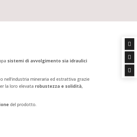


uppa
sistemi di avvolgimento sia idraulici

 nell’industria mineraria ed estrattiva grazie
per la loro elevata
robustezza e solidità
,
ione
del prodotto.