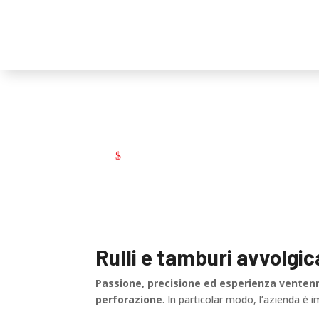
Miniera & perfora
Miniera & perforazione
$
Rulli e tamburi avvolgic
Passione, precisione ed esperienza venten
perforazione
. In particolar modo, l’azienda è