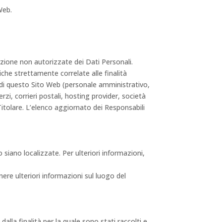
Web.
ruzione non autorizzate dei Dati Personali.
che strettamente correlate alle finalità
ne di questo Sito Web (personale amministrativo,
zi, corrieri postali, hosting provider, società
itolare. L’elenco aggiornato dei Responsabili
o siano localizzate. Per ulteriori informazioni,
nere ulteriori informazioni sul luogo del
lla finalità per la quale sono stati raccolti e