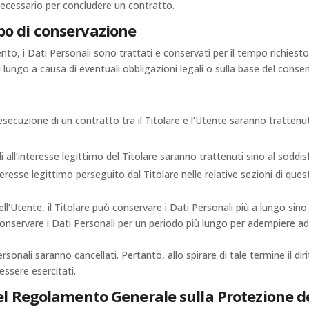
necessario per concludere un contratto.
po di conservazione
 i Dati Personali sono trattati e conservati per il tempo richiesto da
lungo a causa di eventuali obbligazioni legali o sulla base del consen
ll’esecuzione di un contratto tra il Titolare e l’Utente saranno tratte
bili all’interesse legittimo del Titolare saranno trattenuti sino al sodd
nteresse legittimo perseguito dal Titolare nelle relative sezioni di q
l’Utente, il Titolare può conservare i Dati Personali più a lungo s
conservare i Dati Personali per un periodo più lungo per adempiere ad 
sonali saranno cancellati. Pertanto, allo spirare di tale termine il diri
essere esercitati.
 del Regolamento Generale sulla Protezione d