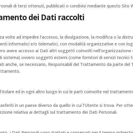
sonali di terzi ottenuti, pubblicati o condivisi mediante questo Sito 
amento dei Dati raccolti
za volte ad impedire l’accesso, la divulgazione, la modifica o la dist
ti informatici e/o telematici, con modalità organizzative e con logi
ebbero avere accesso ai Dati altri soggetti coinvolti nell’organizzazio
 sistema) ovvero soggetti esterni (come fornitori di servizi tecnici ter
i anche, se necessario, Responsabili del Trattamento da parte del T
rattamento.
Titolare ed in ogni altro luogo in cui le parti coinvolte nel trattament
sferiti in un paese diverso da quello in cui l’Utente si trova. Per otte
zione relativa ai dettagli sul trattamento dei Dati Personali.
 i Dati Personali sono trattati e conservati per il tempo richiesto da