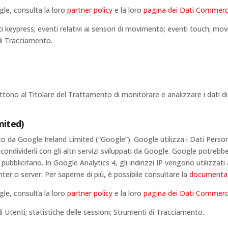
gle, consulta la loro
partner policy
e la loro
pagina dei Dati Commerci
venti keypress; eventi relativi ai sensori di movimento; eventi touch; m
di Tracciamento.
tono al Titolare del Trattamento di monitorare e analizzare i dati di 
mited)
ito da Google Ireland Limited (“Google”). Google utilizza i Dati Person
condividerli con gli altri servizi sviluppati da Google. Google potrebb
pubblicitario. In Google Analytics 4, gli indirizzi IP vengono utilizzat
nter o server. Per saperne di più, è possibile consultare la
documentazi
gle, consulta la loro
partner policy
e la loro
pagina dei Dati Commerci
di Utenti; statistiche delle sessioni; Strumenti di Tracciamento.