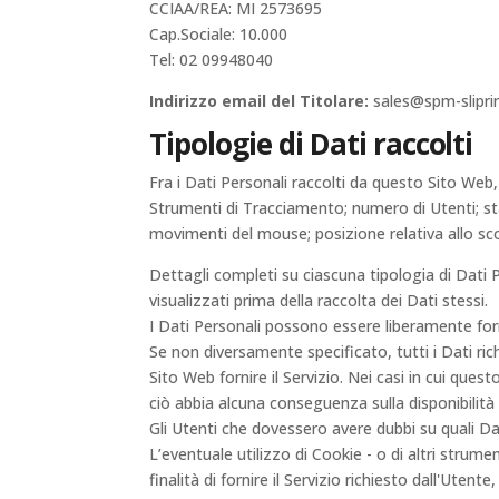
CCIAA/REA: MI 2573695
Cap.Sociale: 10.000
Tel: 02 09948040
Indirizzo email del Titolare:
sales@spm-sliprin
Tipologie di Dati raccolti
Fra i Dati Personali raccolti da questo Sito Web
Strumenti di Tracciamento; numero di Utenti; stat
movimenti del mouse; posizione relativa allo sc
Dettagli completi su ciascuna tipologia di Dati Pe
visualizzati prima della raccolta dei Dati stessi.
I Dati Personali possono essere liberamente forn
Se non diversamente specificato, tutti i Dati ri
Sito Web fornire il Servizio. Nei casi in cui ques
ciò abbia alcuna conseguenza sulla disponibilità d
Gli Utenti che dovessero avere dubbi su quali Dat
L’eventuale utilizzo di Cookie - o di altri strume
finalità di fornire il Servizio richiesto dall'Utent