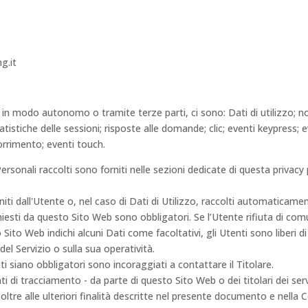
g.it
, in modo autonomo o tramite terze parti, ci sono: Dati di utilizzo; 
istiche delle sessioni; risposte alle domande; clic; eventi keypress; e
orrimento; eventi touch.
rsonali raccolti sono forniti nelle sezioni dedicate di questa privacy 
iti dall'Utente o, nel caso di Dati di Utilizzo, raccolti automaticame
chiesti da questo Sito Web sono obbligatori. Se l’Utente rifiuta di co
to Sito Web indichi alcuni Dati come facoltativi, gli Utenti sono liberi 
el Servizio o sulla sua operatività.
i siano obbligatori sono incoraggiati a contattare il Titolare.
nti di tracciamento - da parte di questo Sito Web o dei titolari dei ser
e, oltre alle ulteriori finalità descritte nel presente documento e nella 