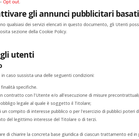
–
Opt out
.
tivare gli annunci pubblicitari basati 
uno qualsiasi dei servizi elencati in questo documento, gli Utenti pos
pposita sezione della Cookie Policy.
gli utenti
o
te in caso sussista una delle seguenti condizioni:
finalità specifiche.
un contratto con l’Utente e/o all'esecuzione di misure precontrattuali
bbligo legale al quale è soggetto il Titolare;
un compito di interesse pubblico o per l'esercizio di pubblici poteri di c
o del legittimo interesse del Titolare o di terzi.
e di chiarire la concreta base giuridica di ciascun trattamento ed in p