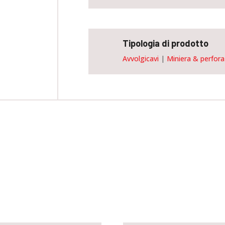
Tipologia di prodotto
Avvolgicavi
|
Miniera & perfor
Personalizza e ordina questo disposit
I nostri sono dispositivi personalizzabili, disponibili su misura in tutto i
territorio nazionale. Rivolgiti a noi ed effettua il tuo ordine attravers
l’apposito form.