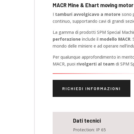
MACR Mine & Ehart moving motor 
I
tamburi avvolgicavo a motore
sono p
continuo, supportando cavi di grandi sezi
La gamma di prodotti SPM Special Machin
perforazione
include il
modello MACR
.
mondo delle miniere e ad operare nell’indu
Per qualunque approfondimento in merit
MACR, puoi
rivolgerti al team
di SPM Sp
RICHIEDI INFORMAZIONI
Dati tecnici
Protection: IP 65