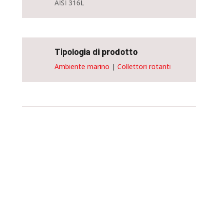
AISI 316L
Tipologia di prodotto
Ambiente marino
|
Collettori rotanti
Personalizza e ordina
questo dispositivo
Tutti gli slip ring progettati da SPM
possono essere forniti con misure
personalizzate, a seconda dell’area a cui