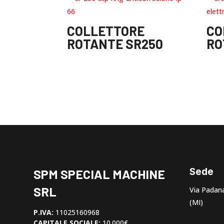
COLLETTORE
CO
ROTANTE SR250
RO
Sede
SPM SPECIAL MACHINE
SRL
Via Padana
(MI)
P.IVA:
11025160968
CAPITALE SOCIALE:
10.000€