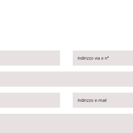
Personalizza e ordina questo disposit
Attraverso l’apposito form potrai richiedere uno dei nostri slip ring
personalizzati. In questo modo ciascun dispositivo sarà in grado di o
con la massima efficienza in qualunque settore.